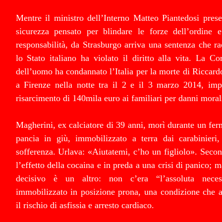
Mentre il ministro dell’Interno Matteo Piantedosi pres
sicurezza pensato per blindare le forze dell’ordine e
responsabilità, da Strasburgo arriva una sentenza che rac
lo Stato italiano ha violato il diritto alla vita. La Cor
dell’uomo ha condannato l’Italia per la morte di Riccar
a Firenze nella notte tra il 2 e il 3 marzo 2014, im
risarcimento di 140mila euro ai familiari per danni moral
Magherini, ex calciatore di 39 anni, morì durante un fe
pancia in giù, immobilizzato a terra dai carabinieri,
sofferenza. Urlava: «Aiutatemi, c’ho un figliolo». Second
l’effetto della cocaina e in preda a una crisi di panico; m
decisivo è un altro: non c’era “l’assoluta neces
immobilizzato in posizione prona, una condizione che 
il rischio di asfissia e arresto cardiaco.