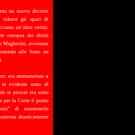
enta un nuovo decreto
 ridurre gli spazi di
conta un’altra verità:
te europea dei diritti
do Magherini, avvenuta
ponendo allo Stato un
i.
rmo: era ammanettato a
 in evidente stato di
o le perizie era sotto
a per la Corte il punto
sità” di mantenerlo
aumenta drasticamente