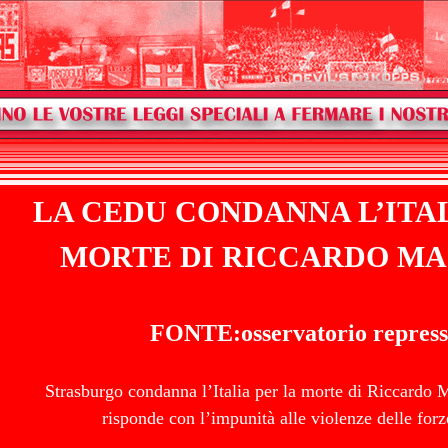
LA CEDU CONDANNA L’ITAL
MORTE DI RICCARDO MA
FONTE:osservatorio repress
Strasburgo condanna l’Italia per la morte di Riccardo 
risponde con l’impunità alle violenze delle forz