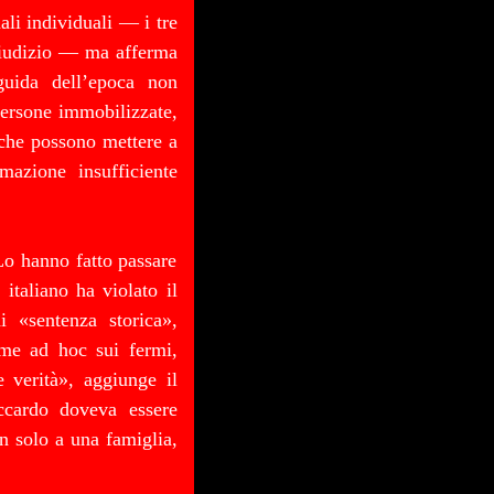
ali individuali — i tre
i giudizio — ma afferma
 guida dell’epoca non
persone immobilizzate,
che possono mettere a
mazione insufficiente
Lo hanno fatto passare
taliano ha violato il
i «sentenza storica»,
rme ad hoc sui fermi,
e verità», aggiunge il
ccardo doveva essere
on solo a una famiglia,