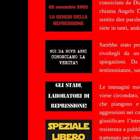
conosciuto da Dia
chiama Angelo D
sentito dire parol
siete in tanti, and
Sarebbe stato pr
rivoltegli da u
spiegazioni. D
testimonianze, sa
Le immagini mos
viene circondato,
che piangono e
aggressioni nei co
giustificare l’in
resistenza a pubbl
trattenuto per oltr