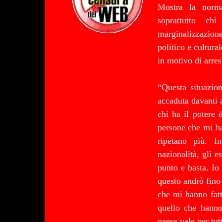
Mostra la norma
soprattutto ch
marginalizzazion
politico e cultura
in motivo di arres
“Questa situazio
accaduta davanti a
chi ha il potere 
persone che mi ha
ripetano più. I
nazionalità, gli 
punto e basta. Io 
questo andrò fino 
che mi hanno fat
quello che hanno 
paese vale per tutt