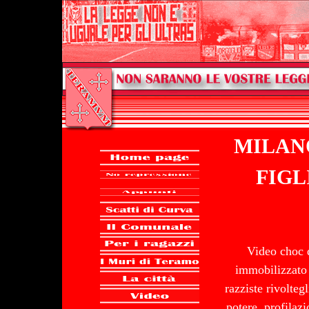
MILAN
FIGL
Video choc d
immobilizzato 
razziste rivolte
potere, profilaz