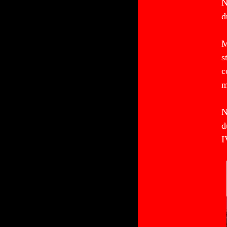
N
d
M
s
c
m
N
d
I