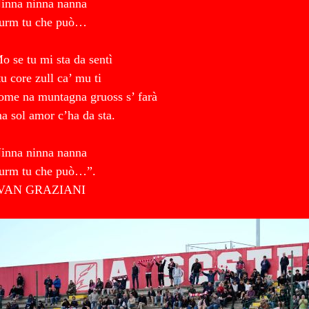
inna ninna nanna
urm tu che può…
o se tu mi sta da sentì
tu core zull ca’ mu ti
ome na muntagna gruoss s’ farà
a sol amor c’ha da sta.
inna ninna nanna
urm tu che può…”.
VAN GRAZIANI