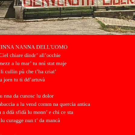
NINNA NANNA DELL'UOMO
Ciel chiare dindr’ all’occhie
mezz a lu mar’ tu nnì stat maje
 li cullin pù che t’ha criat’
u jorn tu ti dd’artuvà
u nna da cunosc lu dolor
baccia a lu vend comm na quercia antica
u a ddà sfidà lu monn’ e chi ce sta
 lu curagge nun t’ da mancà