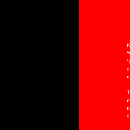
“
‘
e
n
T
m
t
e