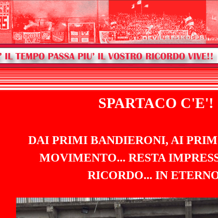
SPARTACO C'E'!
DAI PRIMI BANDIERONI, AI PRIM
MOVIMENTO... RESTA IMPRESS
RICORDO... IN ETERNO